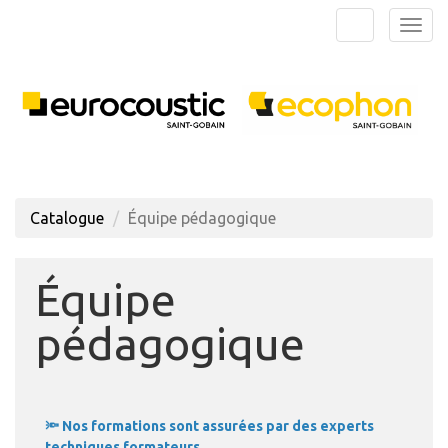
Aller au menu principal
Aller au contenu principal
Personnaliser l'interface
Togg
Rechercher u
Catalogue
Équipe pédagogique
Équipe
pédagogique
🔦 Nos formations sont assurées par des experts
techniques formateurs